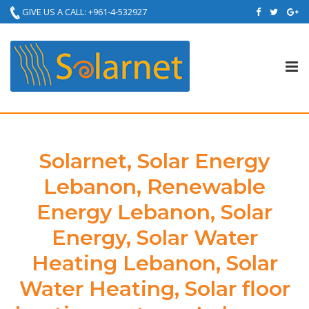
GIVE US A CALL: +961-4-532927
Tog
nav
Solarnet, Solar Energy
Lebanon, Renewable
Energy Lebanon, Solar
Energy, Solar Water
Heating Lebanon, Solar
Water Heating, Solar floor